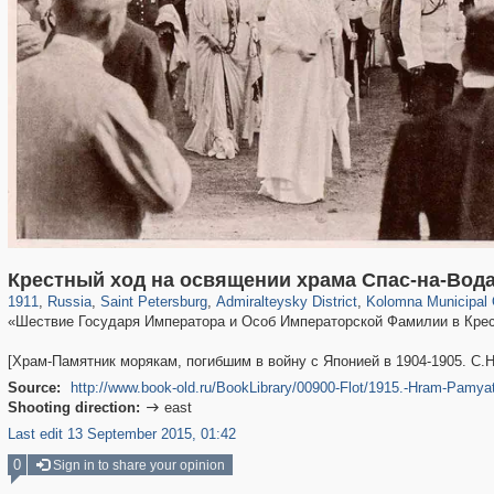
197,057
1,405,779
5,709
29,243
24,063
1,032
2,442
138
Крестный ход на освящении храма Спас-на-Вод
1911
,
Russia
,
Saint Petersburg
,
Admiralteysky District
,
Kolomna Municipal
«Шествие Государя Императора и Особ Императорской Фамилии в Крес
[Храм-Памятник морякам, погибшим в войну с Японией в 1904-1905. С.Н
Source:
http://www.book-old.ru/BookLibrary/00900-Flot/1915.-Hram-Pamy
Shooting direction:
east

Last edit 13 September 2015, 01:42
0
Sign in to share your opinion