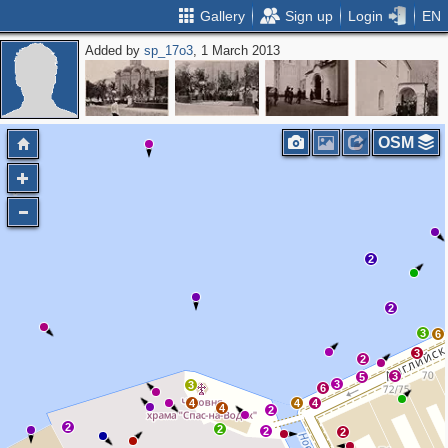
Gallery
Sign up
Login
EN
Added by
sp_17o3
, 1 March 2013
2
OSM
2
2
3
6
3
2
3
5
3
3
6
4
4
4
4
2
2
2
2
2