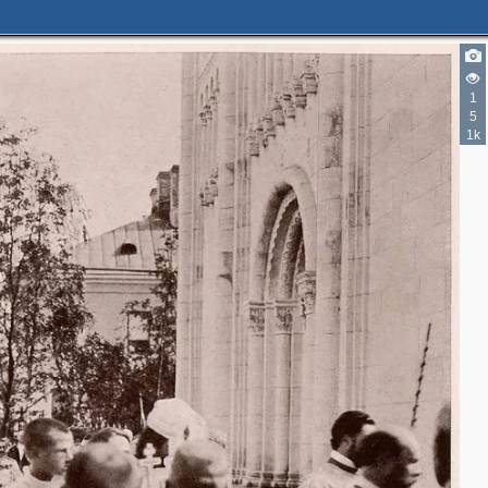
1
5
1k