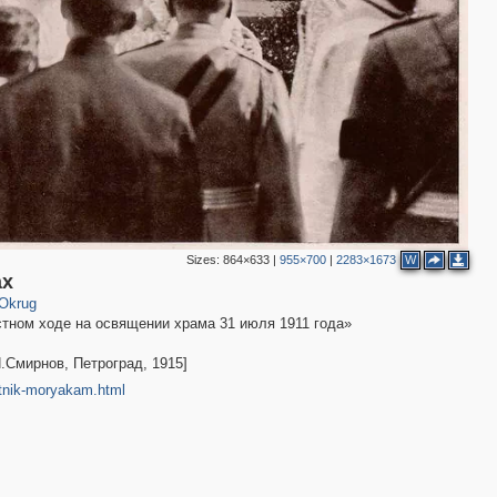
2
4
Sizes:
864×633
|
955×700
|
2283×1673
W
ах
 Okrug
тном ходе на освящении храма 31 июля 1911 года»
.Смирнов, Петроград, 1915]
atnik-moryakam.html
2