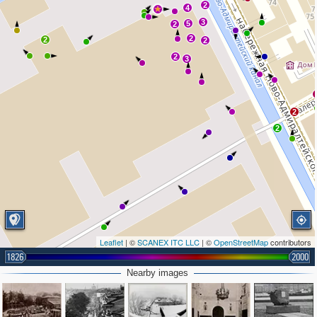
2
4
3
5
2
2
2
2
2
3
2
2
Leaflet
| ©
SCANEX ITC LLC
| ©
OpenStreetMap
contributors
1826
2000
Nearby images