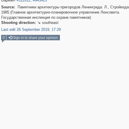
Вариант
#112612
,
#943425
Source:
Памятники архитектуры пригородов Ленинграда. Л., Стройизда
1985 (Главное архитектурно-планировочное управление Ленсовета.
Государственная инспекция по охране памятников)
Shooting direction:
southeast

Last edit 26 September 2019, 17:29
0
Sign in to share your opinion