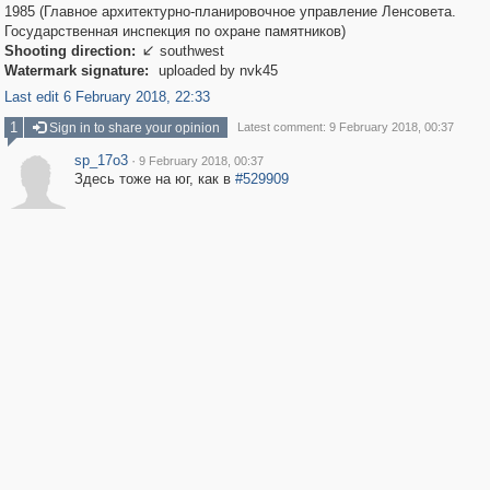
1985 (Главное архитектурно-планировочное управление Ленсовета.
Государственная инспекция по охране памятников)
Shooting direction:
southwest

Watermark signature:
uploaded by nvk45
Last edit 6 February 2018, 22:33
1
Sign in to share your opinion
Latest comment: 9 February 2018, 00:37
sp_17o3
·
9 February 2018, 00:37
Здесь тоже на юг, как в
#529909