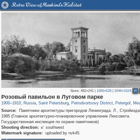
Retro View of Mankind's Habitat
Sizes:
482×241
|
1050×526
|
2046×1024
W
197,255
1,407,293
5,714
29,248
10,781
350
8,421
280
195
Розовый павильон в Луговом парке
1900
–
1910
,
Russia
,
Saint Petersburg
,
Petrodvortsovy District
,
Petergof
,
Mea
Source:
Памятники архитектуры пригородов Ленинграда. Л., Стройизда
1985 (Главное архитектурно-планировочное управление Ленсовета.
Государственная инспекция по охране памятников)
Shooting direction:
southwest

Watermark signature:
uploaded by nvk45