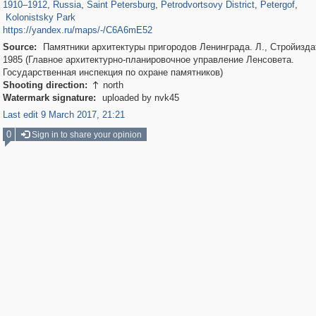
137
8
1910
–
1912
,
Russia
,
Saint Petersburg
,
Petrodvortsovy District
,
Petergof
,
Kolonistsky Park
https://yandex.ru/maps/-/C6A6mE52
Source:
Памятники архитектуры пригородов Ленинграда. Л., Стройизда
1985 (Главное архитектурно-планировочное управление Ленсовета.
Государственная инспекция по охране памятников)
Shooting direction:
north

Watermark signature:
uploaded by nvk45
Last edit 9 March 2017, 21:21
0
Sign in to share your opinion