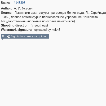
Вариант
#143398
Author:
А. И. Ясвоин
Source:
Памятники архитектуры пригородов Ленинграда. Л., Стройизда
1985 (Главное архитектурно-планировочное управление Ленсовета.
Государственная инспекция по охране памятников)
Shooting direction:
southeast

Watermark signature:
uploaded by nvk45
0
Sign in to share your opinion