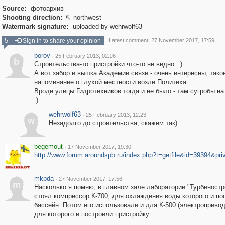
Source:
фотоархив
Shooting direction:
northwest

Watermark signature:
uploaded by wehrwolf63
5
Sign in to share your opinion
Latest comment: 27 November 2017, 17:59
borov
·
25 February 2013, 02:16
b
Строительства-то пристройки что-то не видно. :)
А вот забор и вышка Академии связи - очень интересны, тако
напоминание о глухой местности возле Политеха.
Вроде улицы Гидротехников тогда и не было - там сугробы на
:)
wehrwolf63
·
25 February 2013, 12:23
w
Незадолго до строительства, скажем так)
begemout
·
17 November 2017, 19:30
http://www.forum.aroundspb.ru/index.php?t=getfile&id=39394&pri
mkpda
·
27 November 2017, 17:56
m
Насколько я помню, в главном зале лаборатории "Турбиностр
стоял компрессор К-700, для охлаждения воды которого и по
бассейн. Потом его использовали и для К-500 (электропривод
для которого и построили пристройку.