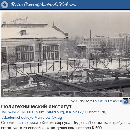
Retro View of Mankind's Habitat
Sizes:
482×298
|
800×496
|
800×496
W
197,153
1,406,514
5,709
29,243
7,192
56
Политехнический институт
1,488
10
1963
–
1964
,
Russia
,
Saint Petersburg
,
Kalininsky District SPb
,
Akademicheskoye Municipal Okrug
Строительство пристройки мехкорпуса. Виден забор, вышка и трибуны 
связи. Фото из бассейна охлаждения компрессора К-500.