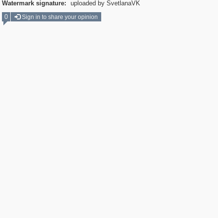
Watermark signature:
uploaded by SvetlanaVK
0
Sign in to share your opinion