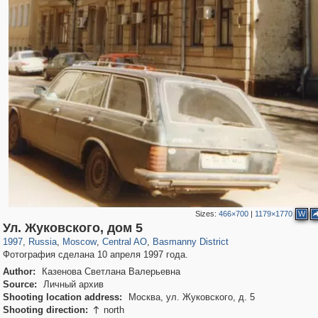
Sizes:
466×700
|
1179×1770
W
319,968
1,407,857
160,055
8,295
29,263
5,920
13,215
520
Ул. Жуковского, дом 5
1997
,
Russia
,
Moscow
,
Central AO
,
Basmanny District
Фотография сделана 10 апреля 1997 года.
Author:
Казенова Светлана Валерьевна
Source:
Личный архив
Shooting location address:
Москва, ул. Жуковского, д. 5
Shooting direction:
north
