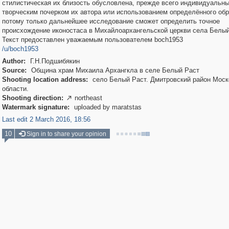
стилистическая их близость обусловлена, прежде всего индивидуальн
творческим почерком их автора или использованием определённого обр
потому только дальнейшее исследование сможет определить точное
происхождение иконостаса в Михайлоархангельской церкви села Белый
Текст предоставлен уважаемым пользователем boch1953
/u/boch1953
Author:
Г.Н.Подшибякин
Source:
Община храм Михаила Архангкла в селе Белый Раст
Shooting location address:
село Белый Раст. Дмитровский район Моск
области.
Shooting direction:
northeast

Watermark signature:
uploaded by maratstas
Last edit 2 March 2016, 18:56
10
Sign in to share your opinion