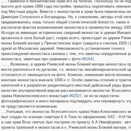
......Привезли в Михайловский храм его на телегах. Поскольку он не по
высоте для храма 1880 года постройки, пришлось подпиливать нижнюю
под Местным рядом. Вместе с иконостасом в храм были перенесены ик
Димитрия Солунского и Богородицы. Но, к сожалению, авторы этой лег
придерживались лишь только общей стилистической близости, также и
располагая фактом возникновения иконостаса в промежутке между 1929-
Исходя из имеющих исторических сведений иконостас в церкви Михаил
архангела в селе Белый раст, скорее всего, происходит из церкви Ржев
иконы Божией матери у Пречистенских ворот (закрыта и снесена 1929 г.)
одной из Московских церквей. Невозможность установления точного
происхождения иконостаса связана с тем, что заметны определённые р
иконостаса, заметные при сравнении с фото
#61641
.
........Возможно, в церкви Ржевской иконы Божией матери иконостасы п
могли различаться по деталям, т.к. иконостас михайлоархангельской ц
отличается от имеющегося на фото. Конечно, изменения могли возникну
монтаже иконостаса вначале 1930-х гг. Особо заметны отличия в тракто
капителей и в разработке разделяющего местный дейсисный ряды фриз
качестве альтернативной версии рассматривается иконостас Всехсвятс
храма Новоалексеевского монастыря
#62027
, но из-за недостатка
фотографического и иного материала подтвердить или опровергнуть эт
не представляется возможным.
....Учитывая, что иконостас Всехсвятского храма Ново-Алексеевского 
был создан по эскизам соавтора К.А.Тона по оформлению ХХС - Н.И.Ч
а сам храм Всех святых был построен по проекту А.А.Никифорова - авт
проекта трапезной и иконостасов в к. Ржевской иконы Божией матери, 