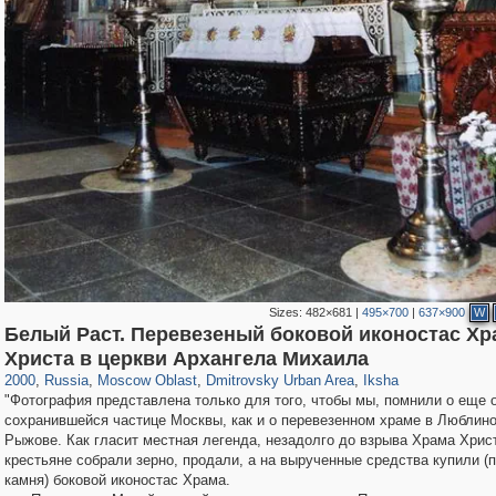
Sizes:
482×681
|
495×700
|
637×900
W
Белый Раст. Перевезеный боковой иконостас Хр
96,615
1,407,363
1,691
29,248
3,961
120
109
1
Христа в церкви Архангела Михаила
2000
,
Russia
,
Moscow Oblast
,
Dmitrovsky Urban Area
,
Iksha
"Фотография представлена только для того, чтобы мы, помнили о еще 
сохранившейся частице Москвы, как и о перевезенном храме в Люблино
Рыжове. Как гласит местная легенда, незадолго до взрыва Храма Хрис
крестьяне собрали зерно, продали, а на вырученные средства купили (
камня) боковой иконостас Храма.