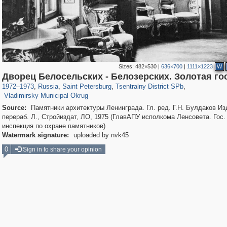
Sizes:
482×530
|
636×700
|
1111×1223
W
197,163
1,406,756
5,709
29,243
50,244
1,833
Дворец Белосельских - Белозерских. Золотая го
3,586
65
1972
–
1973
,
Russia
,
Saint Petersburg
,
Tsentralny District SPb
,
Vladimirsky Municipal Okrug
Source:
Памятники архитектуры Ленинграда. Гл. ред. Г.Н. Булдаков Изд
перераб. Л., Стройиздат, ЛО, 1975 (ГлавАПУ исполкома Ленсовета. Гос.
инспекция по охране памятников)
Watermark signature:
uploaded by nvk45
0
Sign in to share your opinion