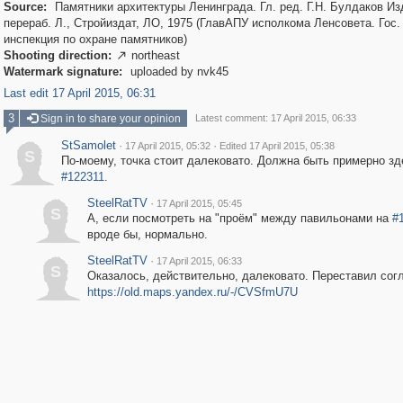
Source:
Памятники архитектуры Ленинграда. Гл. ред. Г.Н. Булдаков Изд
перераб. Л., Стройиздат, ЛО, 1975 (ГлавАПУ исполкома Ленсовета. Гос.
инспекция по охране памятников)
Shooting direction:
northeast

Watermark signature:
uploaded by nvk45
Last edit 17 April 2015, 06:31
3
Sign in to share your opinion
Latest comment: 17 April 2015, 06:33
StSamolet
·
·
17 April 2015, 05:32
Edited 17 April 2015, 05:38
S
По-моему, точка стоит далековато. Должна быть примерно зд
#122311
.
SteelRatTV
·
17 April 2015, 05:45
S
А, если посмотреть на "проём" между павильонами на
#
вроде бы, нормально.
SteelRatTV
·
17 April 2015, 06:33
S
Оказалось, действительно, далековато. Переставил сог
https://old.maps.yandex.ru/-/CVSfmU7U