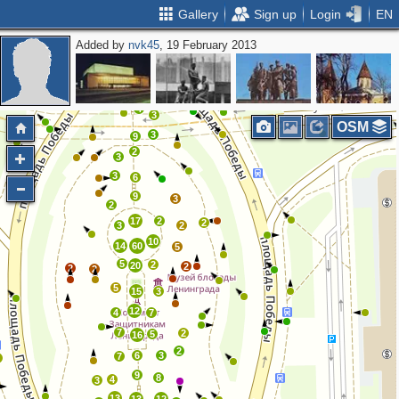
Gallery
Sign up
Login
EN
Added by
nvk45
, 19 February 2013
5
2
2
2
2
2
4
3
OSM
3
9
2
3
3
6
9
3
2
17
2
2
3
2
10
14
60
5
5
2
20
2
2
2
5
15
3
12
4
7
7
2
5
16
2
6
3
7
2
9
8
4
3
13