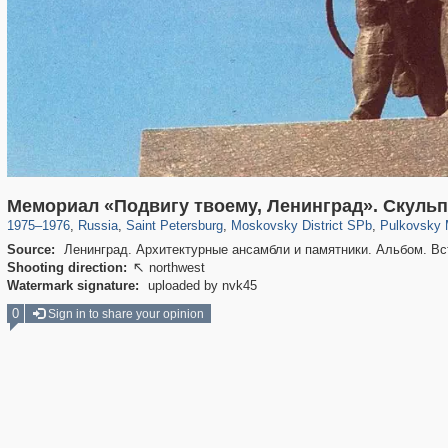
197,112
1,406,258
5,709
29,243
6,875
61
2,227
Мемориал «Подвигу твоему, Ленинград». Скуль
1975
–
1976
,
Russia
,
Saint Petersburg
,
Moskovsky District SPb
,
Pulkovsky M
Source:
Ленинград. Архитектурные ансамбли и памятники. Альбом. Вст
Shooting direction:
northwest

Watermark signature:
uploaded by nvk45
0
Sign in to share your opinion