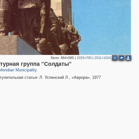
Sizes:
864×585
|
1033×700
|
1511×1024
W
22
птурная группа "Солдаты"
eridian Municipality
упительная статья- Л. Успенский Л., «Аврора», 1977