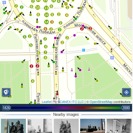
13
12
2
6
2
6
6
2
10
2
13
2
6
5
10
4
14
3
2
2
6
2
2
2
2
5
2
2
2
5
4
7
6
4
2
2
4
2
Leaflet
| ©
SCANEX ITC LLC
| ©
OpenStreetMap
contributors
1826
2000
Nearby images