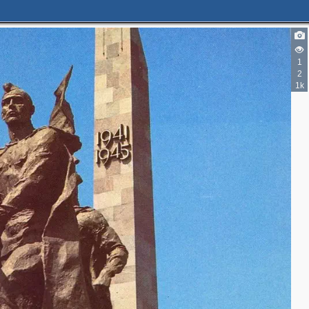
3
7
1
2
1k