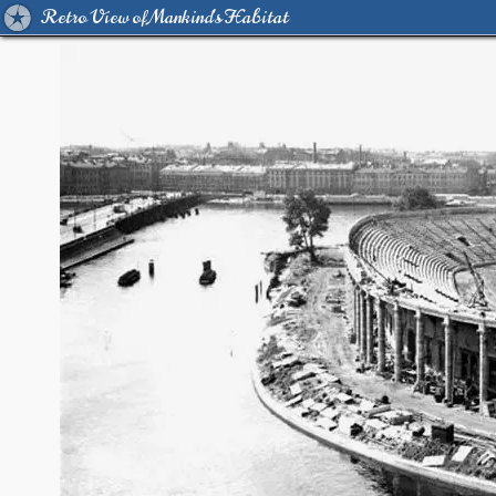
Retro View of Mankind's Habitat