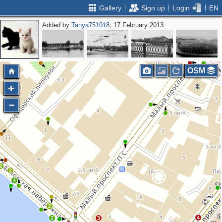
Gallery
Sign up
Login
EN
Added by
Tanya751018
, 17 February 2013
3
3
2
OSM
2
2
4
2
4
2
3