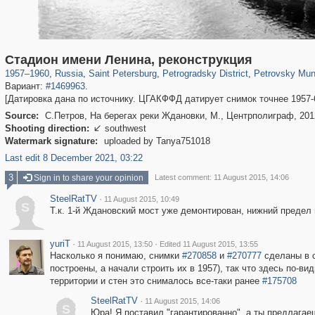
197,112
1,406,255
5,709
29,243
22,955
438
1,525
3
Стадион имени Ленина, реконструкция
1957
–
1960
,
Russia
,
Saint Petersburg
,
Petrogradsky District
,
Petrovsky Mun
Вариант:
#1469963
.
[Датировка дана по источнику. ЦГАКФФД датирует снимок точнее 1957-6
Source:
С.Петров, На берегах реки Ждановки, М., Центрполиграф, 201
Shooting direction:
southwest

Watermark signature:
uploaded by Tanya751018
Last edit 8 December 2021, 03:22
3
Sign in to share your opinion
Latest comment: 11 August 2015, 14:06
SteelRatTV
·
11 August 2015, 10:49
S
Т.к. 1-й Ждановский мост уже демонтирован, нижний предел
yuriT
·
·
11 August 2015, 13:50
Edited 11 August 2015, 13:55
Насколько я понимаю, снимки
#270858
и
#270777
сделаны в с
построены, а начали строить их в 1957), так что здесь по-ви
территории и стен это снималось все-таки ранее
#175708
SteelRatTV
·
11 August 2015, 14:06
S
Юра! Я поставил "гарантированно", а ты предлагае