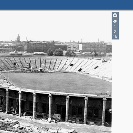
1
2
1k
2
2