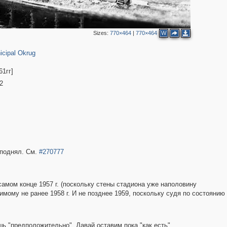
5
Sizes:
770×464
|
770×464
W
3
icipal Okrug
1гг]
2
4
2
 поднял. См.
#270777
4
амом конце 1957 г. (поскольку стены стадиона уже наполовину
димому не ранее 1958 г. И не позднее 1959, поскольку судя по состоянию
шь "предположительно". Давай оставим пока "как есть".