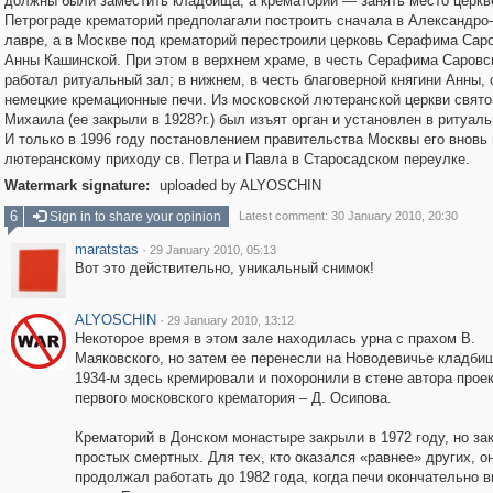
должны были заместить кладбища, а крематории — занять место церкв
Петрограде крематорий предполагали построить сначала в Александро
лавре, а в Москве под крематорий перестроили церковь Серафима Саро
Анны Кашинской. При этом в верхнем храме, в честь Серафима Саровск
работал ритуальный зал; в нижнем, в честь благоверной княгини Анны, 
немецкие кремационные печи. Из московской лютеранской церкви свято
Михаила (ее закрыли в 1928?г.) был изъят орган и установлен в ритуаль
И только в 1996 году постановлением правительства Москвы его вновь
лютеранскому приходу св. Петра и Павла в Старосадском переулке.
Watermark signature:
uploaded by ALYOSCHIN
6
Sign in to share your opinion
Latest comment: 30 January 2010, 20:30
maratstas
·
29 January 2010, 05:13
Вот это действительно, уникальный снимок!
ALYOSCHIN
·
29 January 2010, 13:12
Некоторое время в этом зале находилась урна с прахом В.
Маяковского, но затем ее перенесли на Новодевичье кладбищ
1934-м здесь кремировали и похоронили в стене автора прое
первого московского крематория – Д. Осипова.
Крематорий в Донском монастыре закрыли в 1972 году, но за
простых смертных. Для тех, кто оказался «равнее» других, о
продолжал работать до 1982 года, когда печи окончательно 