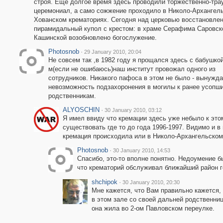
строя. Еще долгое время здесь проводили торжественно-тра
церемониал, а само сожжение проходило в Николо-Архангель
Хованском крематориях. Сегодня над церковью восстановле
пирамидальный купол с крестом: в храме Серафима Саровск
Кашинской возобновлено богослужение.
Photosnob
·
29 January 2010, 20:04
Не совсем так ,в 1982 году я прощался здесь с бабушкой,
м(если не ошибаюсь)наш институт провожал одного из
сотрудников. Никакого пафоса в этом не было - вынужд
невозможность подзахоронения в могилы к ранее усопш
родственникам.
ALYOSCHIN
·
30 January 2010, 03:12
Я имел ввиду что кремации здесь уже небыло к эт
существовать где то до года 1996-1997. Видимо и 
кремация происходила или в Николо-Архангельском
Photosnob
·
30 January 2010, 14:53
Спасибо, это-то вполне понятно. Недоумение б
что крематорий обслуживал ближайший район г
shchipok
·
30 January 2010, 20:30
Мне кажется, что Вам правильно кажется, 
в этом зале со своей дальней родственнице
она жила во 2-ом Павловском переулке.