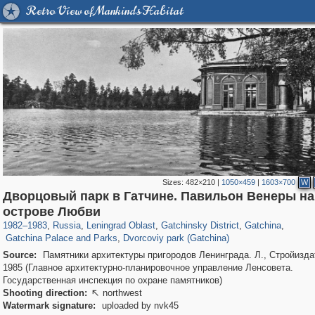
Retro View of Mankind's Habitat
Sizes:
482×210
|
1050×459
|
1603×700
W
Дворцовый парк в Гатчине. Павильон Венеры на
1,405,755
38,888
592
29,243
4,139
183
2,447
161
острове Любви
1,271
133
1,024
120
1982
–
1983
,
Russia
,
Leningrad Oblast
,
Gatchinsky District
,
Gatchina
,
Gatchina Palace and Parks
,
Dvorcoviy park (Gatchina)
Source:
Памятники архитектуры пригородов Ленинграда. Л., Стройизда
1985 (Главное архитектурно-планировочное управление Ленсовета.
Государственная инспекция по охране памятников)
Shooting direction:
northwest

Watermark signature:
uploaded by nvk45