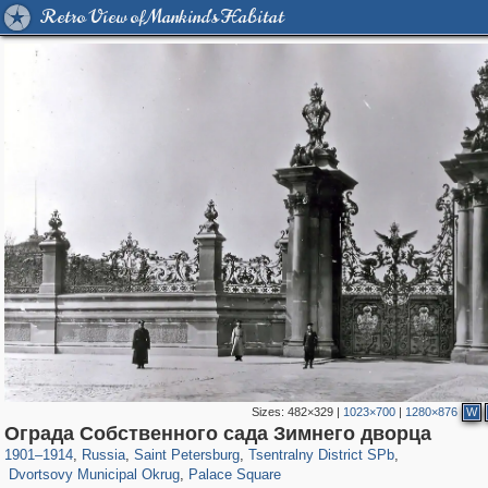
Retro View of Mankind's Habitat
Sizes:
482×329
|
1023×700
|
1280×876
W
197,175
1,406,871
5,714
29,248
50,244
1,838
Ограда Собственного сада Зимнего дворца
22,589
1,098
3,410
123
1901
–
1914
,
Russia
,
Saint Petersburg
,
Tsentralny District SPb
,
Dvortsovy Municipal Okrug
,
Palace Square