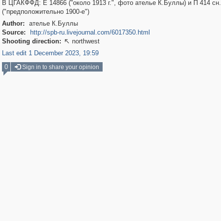
В ЦГАКФФД: Е 14866 ("около 1913 г.", фото ателье К.Буллы) и П 414 сн.
("предположительно 1900-е")
Author:
ателье К.Буллы
Source:
http://spb-ru.livejournal.com/6017350.html
Shooting direction:
northwest

Last edit 1 December 2023, 19:59
0
Sign in to share your opinion