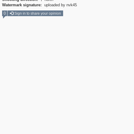

Watermark signature:
uploaded by nvk45
0
Sign in to share your opinion