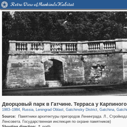
Retro View of Mankind's Habitat
1,405,755
38,888
592
29,243
4,139
183
2,447
161
1,2
Дворцовый парк в Гатчине. Терраса у Карпиного
1983
–
1984
,
Russia
,
Leningrad Oblast
,
Gatchinsky District
,
Gatchina
,
Gatch
Source:
Памятники архитектуры пригородов Ленинграда. Л., Стройизда
Ленсовета. Государственная инспекция по охране памятников)
Shooting direction:
north