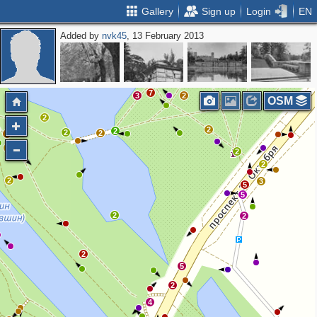
Gallery
Sign up
Login
EN
Added by
nvk45
, 13 February 2013
2
5
3
7
3
2
OSM
2
2
2
2
2
2
2
2
2
2
3
5
5
2
2
2
5
2
4