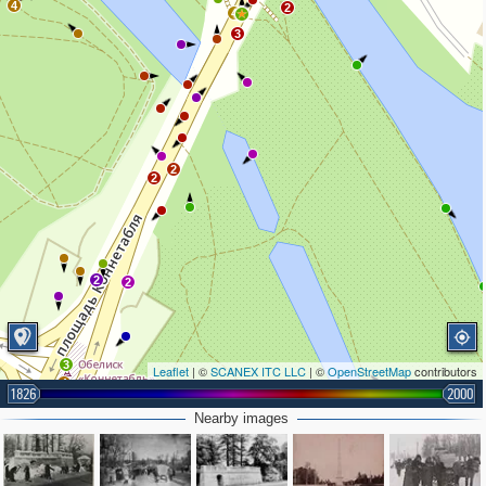
4
2
4
3
2
2
2
2
3
Leaflet
| ©
SCANEX ITC LLC
| ©
OpenStreetMap
contributors
4
1826
2000
Nearby images
2