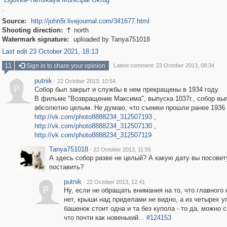
.
Source:
http://john5r.livejournal.com/341677.html
Shooting direction:
north

Watermark signature:
uploaded by Tanya751018
Last edit 23 October 2021, 18:13
11
Sign in to share your opinion
Latest comment: 23 October 2013, 08:34
putnik
·
22 October 2013, 10:54
p
Собор был закрыт и службы в нем прекращены в 1934 году.
В фильме "Возвращение Максима", выпуска 1037г., собор вы
абсолютно целым. Не думаю, что съемки прошли ранее 1936 
http://vk.com/photo8888234_312507193
,
http://vk.com/photo8888234_312507130
,
http://vk.com/photo8888234_312507119
Tanya751018
·
22 October 2013, 11:55
А здесь собор разве не целый? А какую дату вы посовет
поставить?
putnik
·
22 October 2013, 12:41
p
Ну, если не обращать внимания на то, что главного
нет, крыши над приделами не видно, а из четырех у
башенок стоит одна и та без купола - то да, можно с
что почти как новенький...
#124153