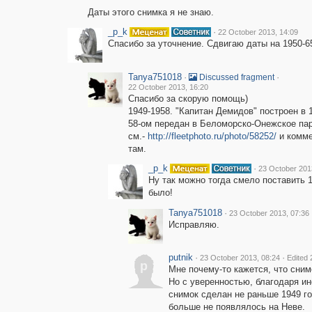
Даты этого снимка я не знаю.
_p_k
·
22 October 2013, 14:09
Спасибо за уточнение. Сдвигаю даты на 1950-6
Tanya751018
·
·
Discussed fragment
22 October 2013, 16:20
Спасибо за скорую помощь)
1949-1958. "Капитан Демидов" построен в 1
58-ом передан в Беломорско-Онежское па
см.-
http://fleetphoto.ru/photo/58252/
и комме
там.
_p_k
·
23 October 201
Ну так можно тогда смело поставить 1
было!
Tanya751018
·
23 October 2013, 07:36
Исправляю.
putnik
·
·
23 October 2013, 08:24
Edited 
p
Мне почему-то кажется, что сним
Но с уверенностью, благодаря и
снимок сделан не раньше 1949 год
больше не появлялось на Неве.