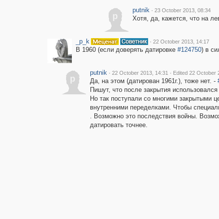
putnik
·
23 October 2013, 08:34
p
Хотя, да, кажется, что на л
_p_k
·
22 October 2013, 14:17
В 1960 (если доверять датировке
#124750
) в с
putnik
·
·
22 October 2013, 14:31
Edited 22 October 
p
Да, на этом (датирован 1961г.), тоже нет. -
Пишут, что после закрытия использовался 
Но так поступали со многими закрытыми ц
внутренними переделками. Чтобы специаль
. Возможно это последствия войны. Возмо
датировать точнее.