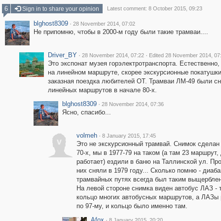
6
Sign in to share your opinion
Latest comment: 8 October 2015, 09:23
blghost8309
·
28 November 2014, 07:02
Не припомню, чтобы в 2000-м году были такие трамваи....
Driver_BY
·
·
28 November 2014, 07:22
Edited 28 November 2014, 07
Это экспонат музея горэлектротранспорта. Естественно, 
на линейном маршруте, скорее экскурсионные покатушки
заказная поездка любителей ОТ. Трамваи ЛМ-49 были сн
линейных маршрутов в начале 80-х.
blghost8309
·
28 November 2014, 07:36
Ясно, спасибо...
volmeh
·
8 January 2015, 17:45
v
Это не экскурсионный трамвай. Снимок сделан 
70-х, мы в 1977-79 на таком (а там 23 маршрут,
работает) ездили в баню на Таллинской ул. Пр
них сняли в 1979 году... Сколько помню - диаба
трамвайных путях всегда был таким выщербле
На левой стороне снимка виден автобус ЛАЗ - 
кольцо многих автобусных маршрутов, а ЛАЗы
по 97-му, и кольцо было именно там.
Afox
·
8 January 2015, 20:20