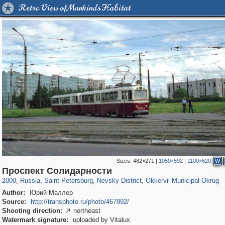
Retro View of Mankind's Habitat
Sizes:
482×271
|
1050×592
|
1100×620
W
197,153
1,406,672
5,709
29,243
8,609
134
169
Проспект Солидарности
2000
,
Russia
,
Saint Petersburg
,
Nevsky District
,
Okkervil Municipal Okrug
Author:
Юрий Маллер
Source:
http://transphoto.ru/photo/467892/
Shooting direction:
northeast

Watermark signature:
uploaded by Vitalux