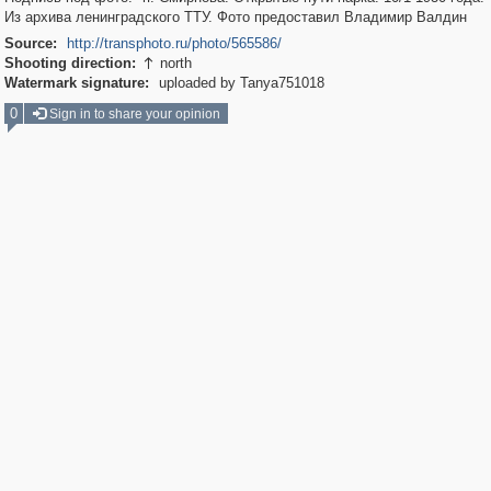
Из архива ленинградского ТТУ. Фото предоставил Владимир Валдин
Source:
http://transphoto.ru/photo/565586/
Shooting direction:
north

Watermark signature:
uploaded by Tanya751018
0
Sign in to share your opinion