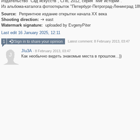
Издательство "Сад искусств", СПб, 2012, серия "Миг истории".
Из альбома-каталога фотооткрыток "Петербург-Петроград-Ленинград 18
Source:
Репринтное издание открытки начала ХХ века
Shooting direction:
east

Watermark signature:
uploaded by EvgenyPiter
Last edit 16 January 2025, 12:11
1
Sign in to share your opinion
Latest comment: 8 February 2013, 03:47
JIu3A
·
8 February 2013, 03:47
J
Как необычно видеть знакомые места в прошлом...))