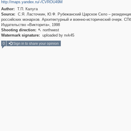
http://maps.yandex.ru/-/CVROU49M
Author:
Т.П. Калуга
Source:
С.Я. Ласточкин, Ю.Ф. Рубежанский Царское Село – резиденци
российских монархов. Архитектурный и военно-исторический очерк. СПб
Издательство «Викторита», 1998
Shooting direction:
northwest

Watermark signature:
uploaded by nvk45
0
Sign in to share your opinion