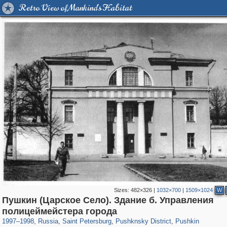
Retro View of Mankind's Habitat
Sizes:
482×326
|
1032×700
|
1509×1024
W
Пушкин (Царское Село). Здание б. Управления
197,173
1,406,840
5,709
29,243
11,385
655
7,591
215
полицеймейстера города
1997
–
1998
,
Russia
,
Saint Petersburg
,
Pushknsky District
,
Pushkin