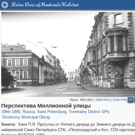
Retro View of Mankind's Habitat
Sizes:
482×282
|
1050×616
|
1193×700
W
197,153
1,406,519
5,709
29,243
50,242
1,833
Перспектива Миллионной улицы
22,587
1,098
1994
–
1995
,
Russia
,
Saint Petersburg
,
Tsentralny District SPb
,
Dvortsovy Municipal Okrug
Source:
Канн П.Я. Прогулка от Летнего дворца до Зимнего дворца по 
набережной Санкт-Петербурга СПб, «Петроградский и Ко», СПб картогр