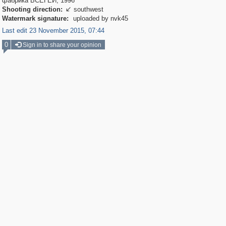
фабрика ВСЕГЕИ, 1996
Shooting direction:
southwest

Watermark signature:
uploaded by nvk45
Last edit 23 November 2015, 07:44
0
Sign in to share your opinion