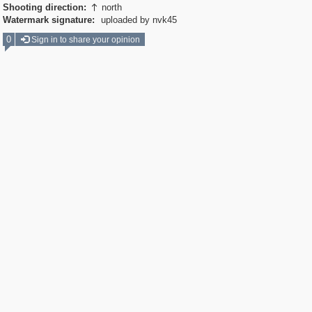
Shooting direction:
north

Watermark signature:
uploaded by nvk45
0
Sign in to share your opinion