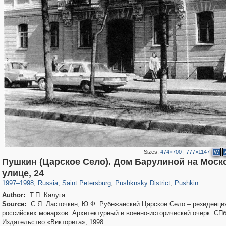
Sizes:
474×700
|
777×1147
W
Пушкин (Царское Село). Дом Барулиной на Моск
197,112
1,406,258
5,709
29,243
11,381
655
7,588
215
улице, 24
1997
–
1998
,
Russia
,
Saint Petersburg
,
Pushknsky District
,
Pushkin
Author:
Т.П. Калуга
Source:
С.Я. Ласточкин, Ю.Ф. Рубежанский Царское Село – резиденци
российских монархов. Архитектурный и военно-исторический очерк. СПб
Издательство «Викторита», 1998