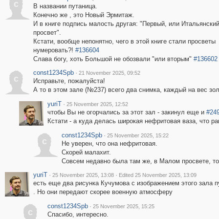
c
В названии путаница.
Конечно же , это Новый Эрмитаж.
И в книге подпись малость другая: "Первый, или Итальянский
просвет".
Кстати, вообще непонятно, чего в этой книге стали просветы
нумеровать?!
#136604
Слава богу, хоть Большой не обозвали "или вторым"
#136602
const1234Spb
·
21 November 2025, 09:52
c
Исправьте, пожалуйста!
А то в этом зале (№237) всего два снимка, каждый на вес золо
yuriT
·
25 November 2025, 12:52
чтобы Вы не огорчались за этот зал - закинул еще и
#24
Кстати - а куда делась широкая нефритовая ваза, что р
const1234Spb
·
25 November 2025, 15:22
c
Не уверен, что она нефритовая.
Скорей малахит.
Совсем недавно была там же, в Малом просвете, то
yuriT
·
·
25 November 2025, 13:08
Edited 25 November 2025, 13:09
есть еще два рисунка Кучумова с изображением этого зала 
. Но они передают скорее военную атмосферу
const1234Spb
·
25 November 2025, 15:25
c
Спасибо, интересно.