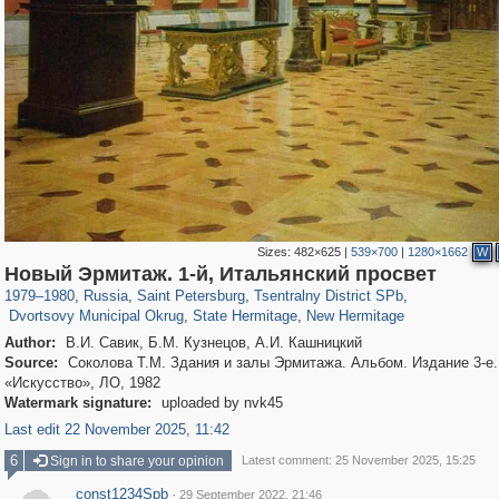
Sizes:
482×625
|
539×700
|
1280×1662
W
197,112
1,406,258
5,709
29,243
50,221
1,833
Новый Эрмитаж. 1-й, Итальянский просвет
22,587
1,098
839
248
149
59
1979
–
1980
,
Russia
,
Saint Petersburg
,
Tsentralny District SPb
,
Dvortsovy Municipal Okrug
,
State Hermitage
,
New Hermitage
Author:
В.И. Савик, Б.М. Кузнецов, А.И. Кашницкий
Source:
Соколова Т.М. Здания и залы Эрмитажа. Альбом. Издание 3-е. 
«Искусство», ЛО, 1982
Watermark signature:
uploaded by nvk45
Last edit 22 November 2025, 11:42
6
Sign in to share your opinion
Latest comment: 25 November 2025, 15:25
const1234Spb
·
29 September 2022, 21:46