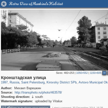
Retro View of Mankind's Habitat
Sizes:
482×253
|
1050×552
|
1150×605
W
197,269
1,407,406
5,714
29,248
5,975
112
1,352
24
Кронштадская улица
1997
,
Russia
,
Saint Petersburg
,
Kirovsky District SPb
,
Avtovo Municipal Ok
Author:
Михаил Варешкин
Source:
http://transphoto.ru/photo/463578/
Shooting direction:
south

Watermark signature:
uploaded by Vitalux
1
Latest comment: 30 December 2014, 16:38