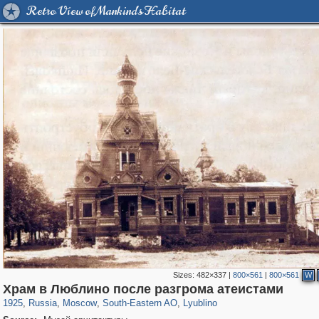
Retro View of Mankind's Habitat
Sizes:
482×337
|
800×561
|
800×561
W
319,882
1,407,357
8,286
11,379
29,248
197
585
2
Храм в Люблино после разгрома атеистами
1925
,
Russia
,
Moscow
,
South-Eastern AO
,
Lyublino