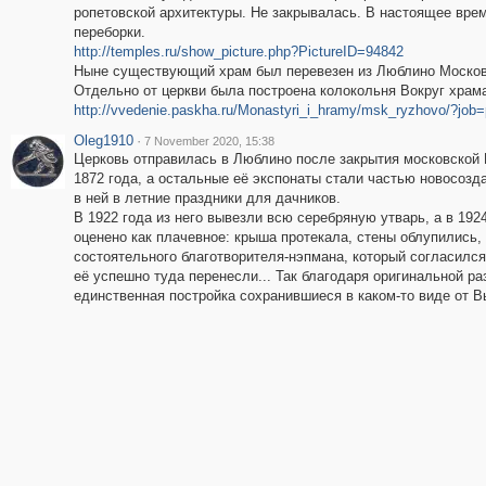
ропетовской архитектуры. Не закрывалась. В настоящее вре
переборки.
http://temples.ru/show_picture.php?PictureID=94842
Ныне существующий храм был перевезен из Люблино Московск
Отдельно от церкви была построена колокольня Вокруг храм
http://vvedenie.paskha.ru/Monastyri_i_hramy/msk_ryzhovo/?job=p
Oleg1910
·
7 November 2020, 15:38
Церковь отправилась в Люблино после закрытия московской 
1872 года, а остальные её экспонаты стали частью новосоз
в ней в летние праздники для дачников.
В 1922 года из него вывезли всю серебряную утварь, а в 192
оценено как плачевное: крыша протекала, стены облупились
состоятельного благотворителя-нэпмана, который согласился
её успешно туда перенесли... Так благодаря оригинальной ра
единственная постройка сохранившиеся в каком-то виде от Вы