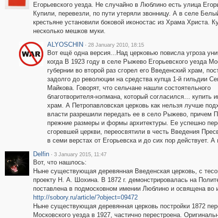
Егорьевского уезда. Не случайно в Люблино есть улица Егор
Купили, перевезли, по пути утеряли звонницу. А в селе Белы
крестьяне установили боковой иконостас из Храма Христа. К
несколько мешков муки.
ALYOSCHIN
·
28 January 2010, 18:15
Вот ещё одна версия...Над церковью повисла угроза ун
когда В 1923 году в селе Рыжево Егорьевского уезда Мо
губернии во второй раз сгорел его Введенский храм, по
задолго до революции на средства купца 1-й гильдии С
Майкова. Говорят, что сельчане нашли состоятельного
благотворителя-нэпмана, который согласился… купить 
храм. А Петропавловская церковь как нельзя лучше под
власти разрешили передать ее в село Рыжево, причем 
прежние размеры и формы архитектуры. Ее успешно пер
сгоревшей церкви, переосвятили в честь Введения Пресв
в семи верстах от Егорьевска и до сих пор действует. А
Delfin
·
3 January 2015, 11:47
Вот, что нашлось:
Ныне существующая деревянная Введенская церковь, с тесо
проекту Н. А. Шохина. В 1872 г. демонстрировалась на Поли
поставлена в подмосковном имении Люблино и освящена во и
http://sobory.ru/article/?object=09472
Ныне существующая деревянная церковь постройки 1872 пер
Московского уезда в 1927, частично перестроена. Оригиналь