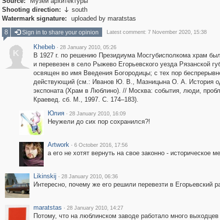
Source:
Музей архитектуры
Shooting direction:
south

Watermark signature:
uploaded by maratstas
8
Sign in to share your opinion
Latest comment: 7 November 2020, 15:38
Khebeb
·
28 January 2010, 05:26
K
В 1927 г. по решению Президиума Мосгубисполкома храм был
и перевезен в село Рыжево Егорьевского уезда Рязанской гу
освящен во имя Введения Богородицы; c тех пор беспрерывн
действующий (см.: Иванов Ю. В., Мазницына О. А. История о
экспоната (Храм в Люблино). // Москва: события, люди, проб
Краевед. сб. М., 1997. С. 174–183).
Юлия
·
28 January 2010, 16:09
Неужели до сих пор сохранился?!
Artwork
·
6 October 2016, 17:56
а его не хотят вернуть на свое законно - историческое м
Likinskij
·
28 January 2010, 06:36
Интересно, почему же его решили перевезти в Егорьевский р
maratstas
·
28 January 2010, 14:27
Потому, что на люблинском заводе работало много выходцев