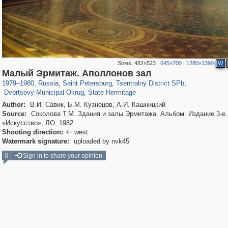
Sizes:
482×523
|
645×700
|
1280×1390
W
197,323
1,407,905
5,716
29,263
50,291
1,839
Малый Эрмитаж. Аполлонов зал
22,614
1,098
839
248
1979
–
1980
,
Russia
,
Saint Petersburg
,
Tsentralny District SPb
,
Dvortsovy Municipal Okrug
,
State Hermitage
Author:
В.И. Савик, Б.М. Кузнецов, А.И. Кашницкий
Source:
Соколова Т.М. Здания и залы Эрмитажа. Альбом. Издание 3-е. 
«Искусство», ЛО, 1982
Shooting direction:
west

Watermark signature:
uploaded by nvk45
0
Sign in to share your opinion