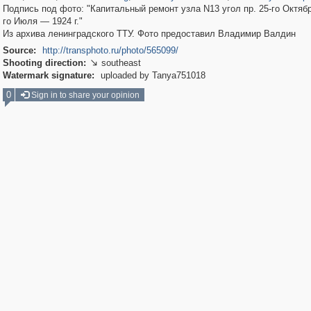
Подпись под фото: "Капитальный ремонт узла N13 угол пр. 25-го Октября
го Июля — 1924 г."
Из архива ленинградского ТТУ. Фото предоставил Владимир Валдин
Source:
http://transphoto.ru/photo/565099/
Shooting direction:
southeast

Watermark signature:
uploaded by Tanya751018
0
Sign in to share your opinion