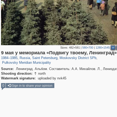
Sizes:
482×581
|
580×700
|
1280×1545
W
197,288
1,407,687
5,716
29,262
6,886
61
9 мая у мемориала «Подвигу твоему, Ленинград»
2,228
22
1984
–
1985
,
Russia
,
Saint Petersburg
,
Moskovsky District SPb
,
Pulkovsky Meridian Municipality
Source:
Ленинград. Альбом. Составитель: А.А. Михайлов. Л., Лениздат
Shooting direction:
north

Watermark signature:
uploaded by nvk45
0
Sign in to share your opinion