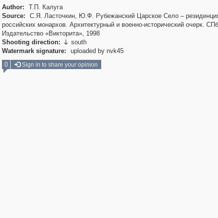
Author:
Т.П. Калуга
Source:
С.Я. Ласточкин, Ю.Ф. Рубежанский Царское Село – резиденци
российских монархов. Архитектурный и военно-исторический очерк. СПб
Издательство «Викторита», 1998
Shooting direction:
south

Watermark signature:
uploaded by nvk45
0
Sign in to share your opinion