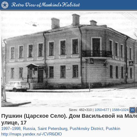
Retro View of Mankind's Habitat
Sizes:
482×310
|
1050×677
|
1588×1024
W
Пушкин (Царское Село). Дом Васильевой на Мал
197,269
1,407,399
5,714
29,248
11,385
655
7,591
215
улице, 17
1997
–
1998
,
Russia
,
Saint Petersburg
,
Pushknsky District
,
Pushkin
http://maps.yandex.ru/-/CVR6iDlO