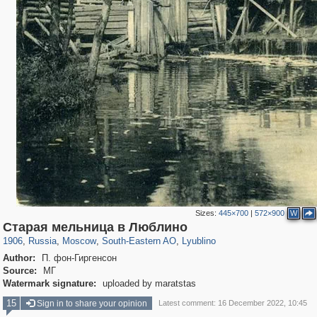
Sizes:
445×700
|
572×900
W
319,882
1,407,328
8,286
11,379
29,248
197
585
2
Старая мельница в Люблино
1906
,
Russia
,
Moscow
,
South-Eastern AO
,
Lyublino
Author:
П. фон-Гиргенсон
Source:
МГ
Watermark signature:
uploaded by maratstas
15
Sign in to share your opinion
Latest comment: 16 December 2022, 10:45