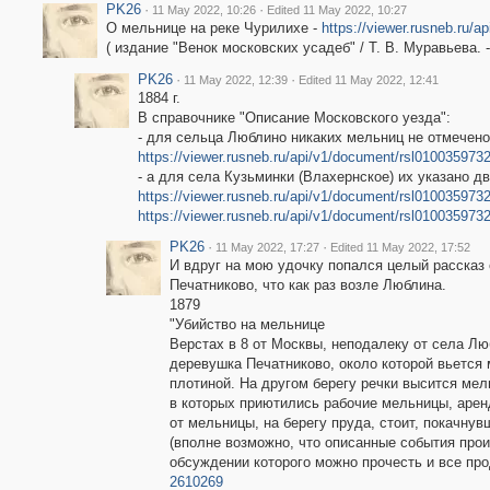
PK26
·
·
11 May 2022, 10:26
Edited 11 May 2022, 10:27
О мельнице на реке Чурилихе -
https://viewer.rusneb.ru/
( издание "Венок московских усадеб" / Т. В. Муравьева. -
PK26
·
·
11 May 2022, 12:39
Edited 11 May 2022, 12:41
1884 г.
В справочнике "Описание Московского уезда":
- для сельца Люблино никаких мельниц не отмечено
https://viewer.rusneb.ru/api/v1/document/rsl010035973
- а для села Кузьминки (Влахернское) их указано дв
https://viewer.rusneb.ru/api/v1/document/rsl010035973
https://viewer.rusneb.ru/api/v1/document/rsl010035973
PK26
·
·
11 May 2022, 17:27
Edited 11 May 2022, 17:52
И вдруг на мою удочку попался целый рассказ
Печатниково, что как раз возле Люблина.
1879
"Убийство на мельнице
Верстах в 8 от Москвы, неподалеку от села Лю
деревушка Печатниково, около которой вьется
плотиной. На другом берегу речки высится мел
в которых приютились рабочие мельницы, аре
от мельницы, на берегу пруда, стоит, покачнувши
(вполне возможно, что описанные события про
обсуждении которого можно прочесть и все про
2610269