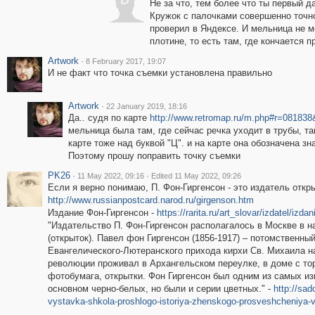
D
Не за что, тем более что ты первый да
Кружок с палочками совершенно точно
проверил в Яндексе. И мельница не м
плотине, то есть там, где кончается п
Artwork
·
8 February 2017, 19:07
И не факт что точка съемки установлена правильно
Artwork
·
22 January 2019, 18:16
Да.. судя по карте
http://www.retromap.ru/m.php#r=0818
мельница была там, где сейчас речка уходит в трубы, т
карте тоже над буквой "Ц". и на карте она обозначена зн
Поэтому прошу поправить точку съемки
PK26
·
·
11 May 2022, 09:16
Edited 11 May 2022, 09:26
Если я верно понимаю, П. Фон-Гиргенсон - это издатель открыт
http://www.russianpostcard.narod.ru/girgenson.htm
Издание Фон-Гиргенсон -
https://rarita.ru/art_slovar/izdatel/izd
"Издательство П. Фон-Гиргенсон располагалось в Москве в 
(открыток). Павел фон Гиргенсон (1856-1917) – потомственны
Евангелического-Лютеранского прихода кирхи Св. Михаила н
революции проживал в Архангельском переулке, в доме с тор
фотобумага, открытки. Фон Гиргенсон был одним из самых из
основном черно-белых, но были и серии цветных." -
http://sa
vystavka-shkola-proshlogo-istoriya-zhenskogo-prosveshcheniya-