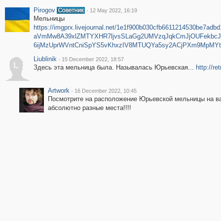
Pirogov
·
12 May 2022, 16:19
Мельницы
https://imgprx.livejournal.net/1e1f900b030cfb6611214530b
aVmMw8A39xlZMTYXHR7ljvsSLaGg2UMVzqJqkCmJjOUFekbcJIT
6ijMzUprWVntCniSpYS5vKhxzIV8MTUQYa5sy2ACjPXm9MpMY
Liublinik
·
15 December 2022, 18:57
L
Здесь эта мельница была. Называлась Юрьевская...
http://r
Artwork
·
16 December 2022, 10:45
Посмотрите на расположение Юрьевской мельницы на ва
абсолютно разные места!!!!