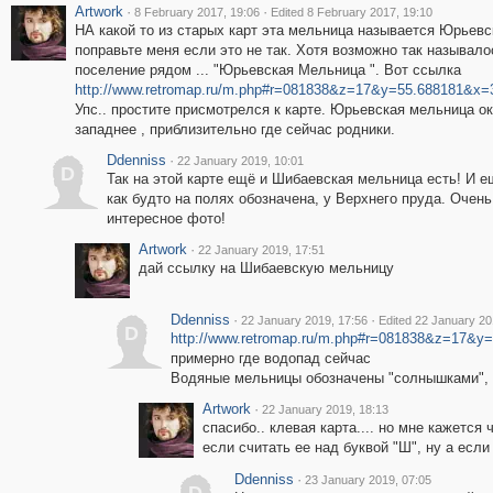
Artwork
·
·
8 February 2017, 19:06
Edited 8 February 2017, 19:10
НА какой то из старых карт эта мельница называется Юрьевск
поправьте меня если это не так. Хотя возможно так называло
поселение рядом ... "Юрьевская Мельница ". Вот ссылка
http://www.retromap.ru/m.php#r=081838&z=17&y=55.688181&x=
Упс.. простите присмотрелся к карте. Юрьевская мельница о
западнее , приблизительно где сейчас родники.
Ddenniss
·
22 January 2019, 10:01
D
Так на этой карте ещё и Шибаевская мельница есть! И е
как будто на полях обозначена, у Верхнего пруда. Очень
интересное фото!
Artwork
·
22 January 2019, 17:51
дай ссылку на Шибаевскую мельницу
Ddenniss
·
·
22 January 2019, 17:56
Edited 22 January 20
D
http://www.retromap.ru/m.php#r=081838&z=17&y
примерно где водопад сейчас
Водяные мельницы обозначены "солнышками", 
Artwork
·
22 January 2019, 18:13
спасибо.. клевая карта.... но мне кажется 
если считать ее над буквой "Ш", ну а если 
Ddenniss
·
23 January 2019, 07:05