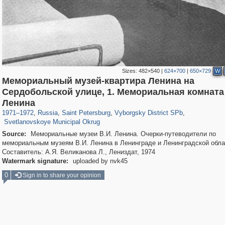
Sizes:
482×540
|
624×700
|
650×729
W
Мемориальный музей-квартира Ленина на
Сердобольской улице, 1. Мемориальная комната
197,175
1,406,849
5,709
29,243
10,258
208
Ленина
4,021
65
1971
–
1972
,
Russia
,
Saint Petersburg
,
Vyborgsky District SPb
,
Svetlanovskoye Municipal Okrug
Source:
Мемориальные музеи В.И. Ленина. Очерки-путеводители по
мемориальным музеям В.И. Ленина в Ленинграде и Ленинградской обла
Составитель: А.Я. Великанова Л., Лениздат, 1974
Watermark signature:
uploaded by nvk45
0
Sign in to share your opinion