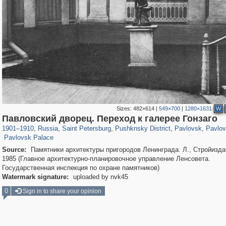
Sizes:
482×614
|
549×700
|
1280×1631
W
197,173
1,406,840
5,709
29,243
11,385
655
3,558
432
2,847
Павловский дворец. Переход к галерее Гонзаго
324
8
1901
–
1910
,
Russia
,
Saint Petersburg
,
Pushknsky District
,
Pavlovsk
,
Pavlov
Pavlovsk Palace
Source:
Памятники архитектуры пригородов Ленинграда. Л., Стройизда
1985 (Главное архитектурно-планировочное управление Ленсовета.
Государственная инспекция по охране памятников)
Watermark signature:
uploaded by nvk45
0
Sign in to share your opinion