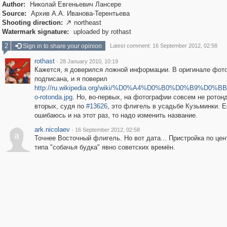
Author:
Николай Евгеньевич Лансере
Source:
Архив А.А. Иванова-Терентьева
Shooting direction:
northeast

Watermark signature:
uploaded by rothast
2
Sign in to share your opinion
Latest comment: 16 September 2012, 02:58
rothast
·
28 January 2010, 10:19
Кажется, я доверился ложной информации. В оригинале фот
подписана, и я поверил
http://ru.wikipedia.org/wiki/%D0%A4%D0%B0%D0%B9%D0%BB:E
o-rotonda.jpg
. Но, во-первых, на фотографии совсем не ротонд
вторых, судя по
#13626
, это флигель в усадьбе Кузьминки. Е
ошибаюсь и на этот раз, то надо изменить название.
ark.nicolaev
·
16 September 2012, 02:58
a
Точнее Восточный флигель. Но вот дата... Пристройка по цен
типа "собачья будка" явно советских времён.