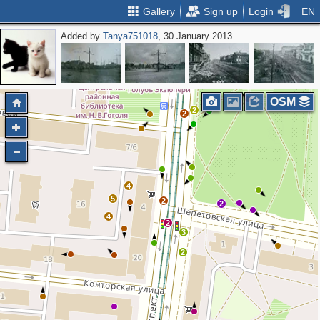
Gallery
Sign up
Login
EN
Added by
Tanya751018
, 30 January 2013
2
3
OSM
2
2
4
5
2
2
4
2
3
2