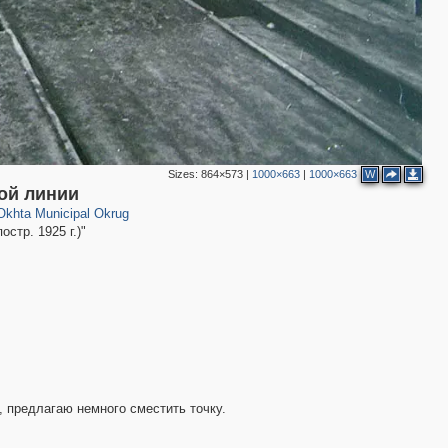
Sizes:
864×573
|
1000×663
|
1000×663
W
5
22
ной линии
Okhta Municipal Okrug
стр. 1925 г.)"
, предлагаю немного сместить точку.