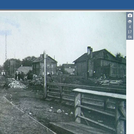
4
17
6k