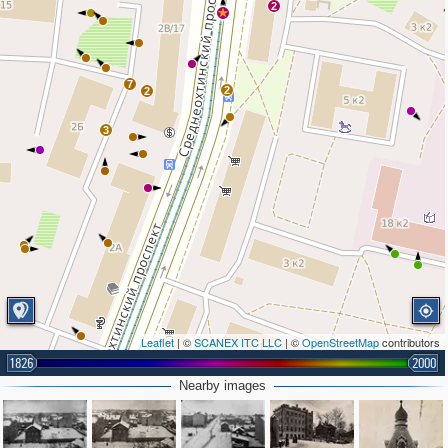
2
7
2
2
3
Leaflet
| ©
SCANEX ITC LLC
| ©
OpenStreetMap
contributors
1826
2000
2
Nearby images