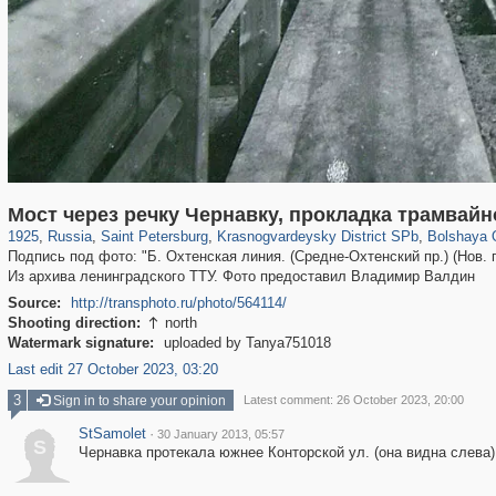
197,269
1,407,373
5,714
29,248
3,821
51
99
Мост через речку Чернавку, прокладка трамвай
1925
,
Russia
,
Saint Petersburg
,
Krasnogvardeysky District SPb
,
Bolshaya 
Подпись под фото: "Б. Охтенская линия. (Средне-Охтенский пр.) (Нов. по
Из архива ленинградского ТТУ. Фото предоставил Владимир Валдин
Source:
http://transphoto.ru/photo/564114/
Shooting direction:
north

Watermark signature:
uploaded by Tanya751018
Last edit 27 October 2023, 03:20
3
Sign in to share your opinion
Latest comment: 26 October 2023, 20:00
StSamolet
·
30 January 2013, 05:57
S
Чернавка протекала южнее Конторской ул. (она видна слева)