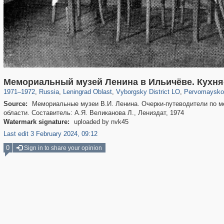
1,406,840
38,974
592
29,243
15,642
127
36
Мемориальный музей Ленина в Ильичёве. Кухня
1971
–
1972
,
Russia
,
Leningrad Oblast
,
Vyborgsky District LO
,
Pervomayskoe
Source:
Мемориальные музеи В.И. Ленина. Очерки-путеводители по м
области. Составитель: А.Я. Великанова Л., Лениздат, 1974
Watermark signature:
uploaded by nvk45
Last edit 3 February 2024, 09:12
0
Sign in to share your opinion