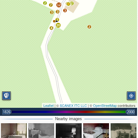
2
2
8
7
12
3
3
3
2
20
2
4
Leaflet
| ©
SCANEX ITC LLC
| ©
OpenStreetMap
contributors
1826
2000
Nearby images