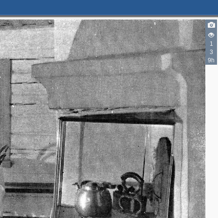
1
3
9h