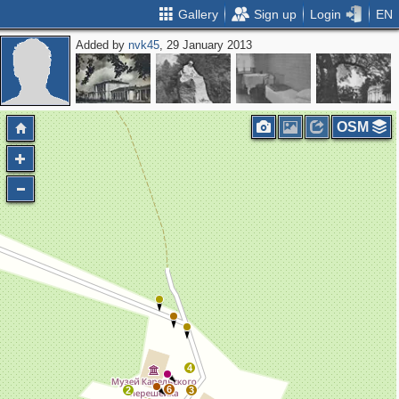
Gallery
Sign up
Login
EN
Added by
nvk45
, 29 January 2013
OSM
4
6
2
3