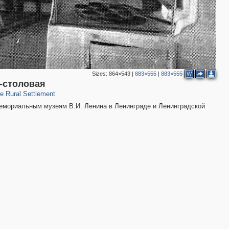
Sizes:
864×543
|
883×555
|
883×555
W
4
-столовая
 Rural Settlement
емориальным музеям В.И. Ленина в Ленинграде и Ленинградской