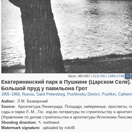
Sizes:
482×657
|
513×700
|
1280×1748
W
Екатерининский парк в Пушкине (Царском Селе).
197,252
1,407,232
5,714
29,248
11,385
655
7,591
215
3,877
1
Большой пруд у павильона Грот
1955
–
1956
,
Russia
,
Saint Petersburg
,
Pushknsky District
,
Pushkin
,
Catheri
Author:
Л.М. Безверхний
Source:
Архитектура Ленинграда. Площади, набережные, проспекты, п
сады и парки Л.-М., Гос. изд-во литературы по строительству и архитек
(Управление по делам строительства и архитектуры Исполкома Ленсове
Shooting direction:
northwest

Watermark signature:
uploaded by nvk45