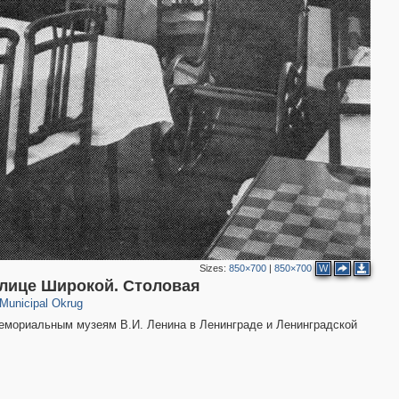
2
Sizes:
850×700
|
850×700
W
01
улице Широкой. Столовая
Municipal Okrug
емориальным музеям В.И. Ленина в Ленинграде и Ленинградской