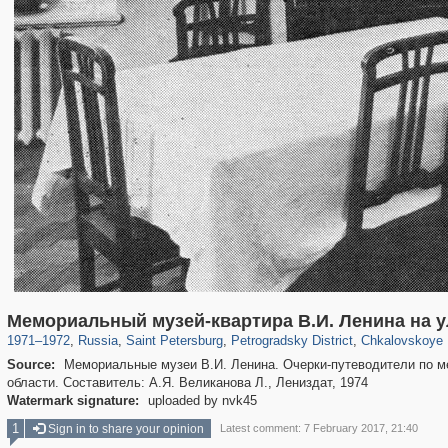
197,163
1,406,756
5,709
29,243
22,955
438
7,591
1
Мемориальный музей-квартира В.И. Ленина на 
1971
–
1972
,
Russia
,
Saint Petersburg
,
Petrogradsky District
,
Chkalovskoye 
Source:
Мемориальные музеи В.И. Ленина. Очерки-путеводители по м
области. Составитель: А.Я. Великанова Л., Лениздат, 1974
Watermark signature:
uploaded by nvk45
1
Sign in to share your opinion
Latest comment: 7 February 2017, 21:40