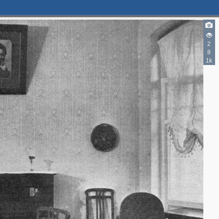
2
8
1k