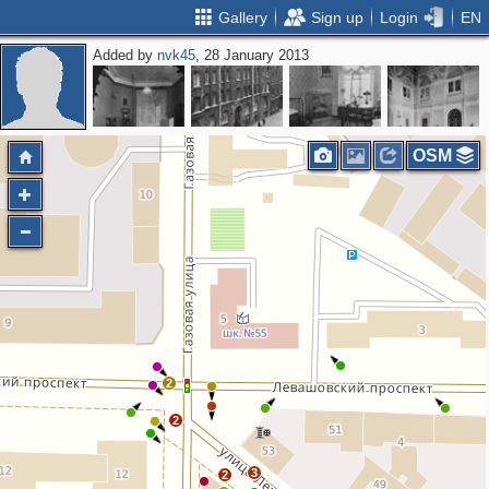
Gallery
Sign up
Login
EN
Added by
nvk45
, 28 January 2013
OSM
2
2
3
2