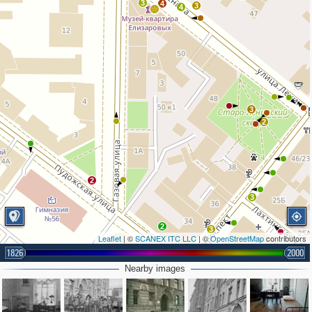
3
4
3
4
3
2
2
3
2
3
Leaflet
| ©
SCANEX ITC LLC
| ©
OpenStreetMap
contributors
1826
2000
Nearby images
2
3