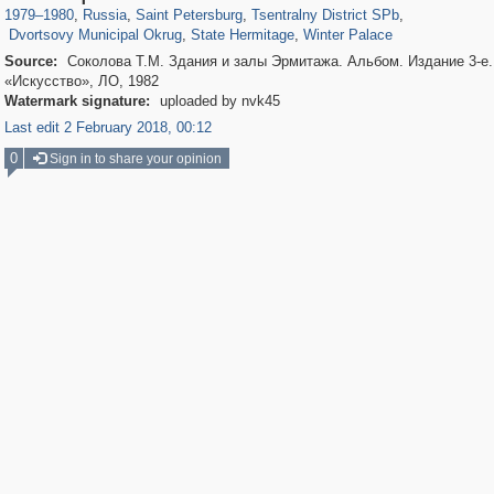
22,587
1,098
839
248
490
155
1979
–
1980
,
Russia
,
Saint Petersburg
,
Tsentralny District SPb
,
Dvortsovy Municipal Okrug
,
State Hermitage
,
Winter Palace
Source:
Соколова Т.М. Здания и залы Эрмитажа. Альбом. Издание 3-е. 
«Искусство», ЛО, 1982
Watermark signature:
uploaded by nvk45
Last edit 2 February 2018, 00:12
0
Sign in to share your opinion