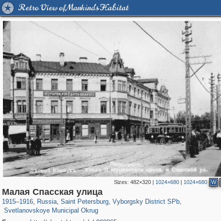
Retro View of Mankind's Habitat
Sizes:
482×320
|
1024×680
|
1024×680
W
197,061
1,405,939
5,709
29,243
10,250
208
Малая Спасская улица
4,018
65
1915
–
1916
,
Russia
,
Saint Petersburg
,
Vyborgsky District SPb
,
Svetlanovskoye Municipal Okrug