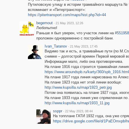
Путиловскую улицу в истории трамвайного маршрута № 
вспоминает и «Питертранспорт»:
https://pitertransport.com/maps/hist.php?id=44
begemout
·
21 May 2023, 12:26
Любопытно!
Раньше я был уверен, что участок линии на
#551958
проложен одновременно с постройкой бани.
Ivan_Taranov
·
21 May 2023, 17:45
Видимо так и есть, а трамвайные пути (по М.Сп
снимке – долгострой времен Первой мировой в
Информации мало, либо она противоречива.
На плане 1916 года строится трамвайная линия
https://www.aroundspb.ru/karty/360/spb_1916.html
На плане 1917 года линия нарисована по Алекс
На плане 1923 года нет этой линии вообще:
http://www.kupsilla.ru/map/1923_petr.jpg
Потом она появилась на плане 1927 года, изог
На плане 1933 года линия уже спрямленная по
http://www.kupsilla.ru/map/1933_11.jpg
ssppr
·
22 May 2023, 08:44
На топплане ГАТИ 1932 года, она уже спр
https://drive.google.com/file/d/1PaEOmxp