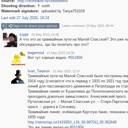
Source:
http://vkontakte.ru/club998865
Shooting direction:
north

Watermark signature:
uploaded by Tanya751018
Last edit 27 July 2026, 18:24
6
Sign in to share your opinion
Latest comment: 22 May 2023, 08:44
ssppr
·
20 May 2023, 21:00
А что это за трамвайные пути на Малой Спасской? Это уже н
обсуждалось, где бы почитать про это?
begemout
·
21 May 2023, 03:39
Вот тут хорошо видно:
#551958
.
Ivan_Taranov
·
21 May 2023, 11:37
Трамвайные пути на Малой Спасской были построены ве
1914 году (считается что в период с 1915 по 1921 год т
линий для пассажирского движения в Петрограде не стр
Трамвайная линия от Кушелевки до Политехнического ин
проходила довольно замысловато: Алексеевский просп.
Путиловская ул. – Малая Спасская ул. – Старо-Парголо
просп. – дорога в Сосновку.
Трамвайная линия, огибающая Круглую баню, показана 
1935 года:
http://retromap.ru/1419353_z16_59.997011,30.362648
Эту же линию видно на
#551958
.