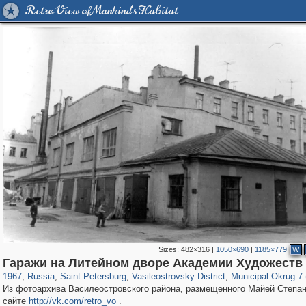
Retro View of Mankind's Habitat
Sizes:
482×316
|
1050×690
|
1185×779
W
197,293
1,407,712
5,716
29,262
14,285
482
9,211
456
Гаражи на Литейном дворе Академии Художеств
1967
,
Russia
,
Saint Petersburg
,
Vasileostrovsky District
,
Municipal Okrug 7 (
Из фотоархива Василеостровского района, размещенного Майей Степан
сайте
http://vk.com/retro_vo
.