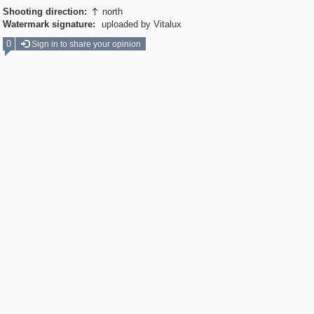
Shooting direction:
north

Watermark signature:
uploaded by Vitalux
0
Sign in to share your opinion