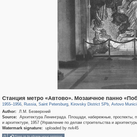
197,265
1,407,363
5,714
29,248
5,973
112
1,352
24
Станция метро «Автово». Мозаичное панно «По
1955
–
1956
,
Russia
,
Saint Petersburg
,
Kirovsky District SPb
,
Avtovo Munici
Author:
Л.М. Безверхний
Source:
Архитектура Ленинграда. Площади, набережные, проспекты, пам
и архитектуре, 1957 (Управление по делам строительства и архитекту
Watermark signature:
uploaded by nvk45
0
Sign in to share your opinion