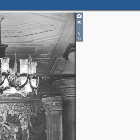
1
6
1k