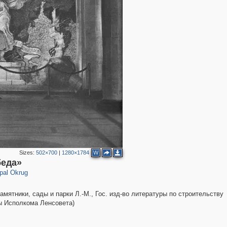
2
Sizes:
502×700
|
1280×1784
W
беда»
pal Okrug
ятники, сады и парки Л.-М., Гос. изд-во литературы по строительству
ры Исполкома Ленсовета)