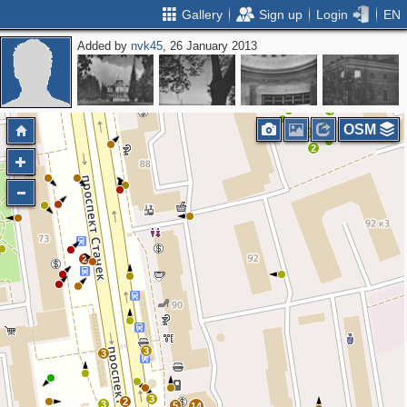
Gallery
Sign up
Login
EN
Added by
nvk45
, 26 January 2013
2
2
3
3
2
3
4
2
OSM
3
2
2
3
3
3
2
3
5
14