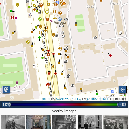
33
7
8
2
2
8
8
8
2
2
2
2
3
2
2
5
2
2
2
3
2
Leaflet
| ©
SCANEX ITC LLC
| ©
OpenStreetMap
contributors
1826
2000
Nearby images
3
3