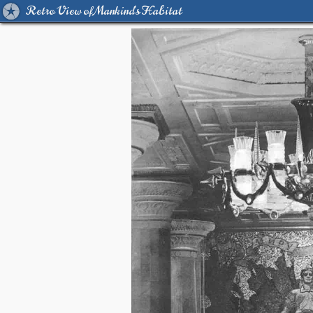
Retro View of Mankind's Habitat