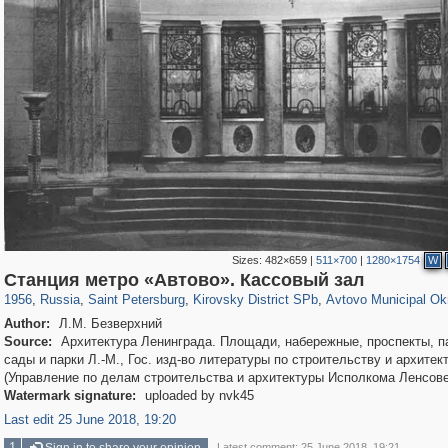
Sizes:
482×659
|
511×700
|
1280×1754
W
197,269
1,407,406
5,714
29,248
5,975
112
1,352
24
Станция метро «Автово». Кассовый зал
1956
,
Russia
,
Saint Petersburg
,
Kirovsky District SPb
,
Avtovo Municipal Ok
Author:
Л.М. Безверхний
Source:
Архитектура Ленинграда. Площади, набережные, проспекты, п
сады и парки Л.-М., Гос. изд-во литературы по строительству и архитек
(Управление по делам строительства и архитектуры Исполкома Ленсове
Watermark signature:
uploaded by nvk45
Last edit 25 June 2018, 19:20
1
Latest comment: 25 June 2018, 19:21