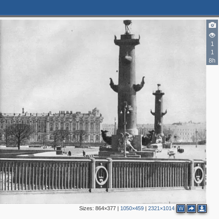
1
1
8h
Sizes:
864×377
|
1050×459
|
2321×1014
W
456