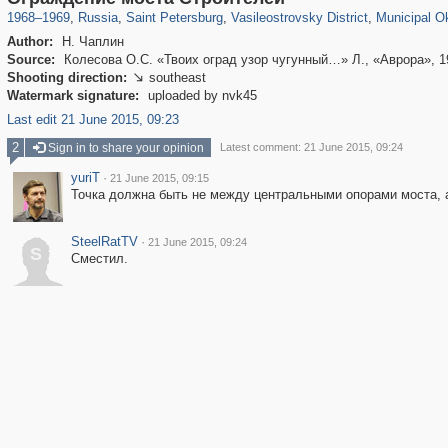
1968
–
1969
,
Russia
,
Saint Petersburg
,
Vasileostrovsky District
,
Municipal Ok
Author:
Н. Чаплин
Source:
Колесова О.С. «Твоих оград узор чугунный…» Л., «Аврора», 1
Shooting direction:
southeast

Watermark signature:
uploaded by nvk45
Last edit 21 June 2015, 09:23
2
Sign in to share your opinion
Latest comment: 21 June 2015, 09:24
yuriT
·
21 June 2015, 09:15
Точка должна быть не между центральными опорами моста, а 
SteelRatTV
·
21 June 2015, 09:24
S
Сместил.