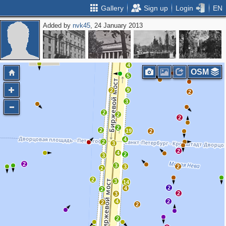
Gallery
Sign up
Login
EN
Added by
nvk45
, 24 January 2013
5
7
2
2
3
5
3
8
3
2
6
2
4
OSM
5
9
2
2
3
2
2
2
2
2
19
2
4
2
3
2
4
2
3
2
3
3
2
2
2
3
14
2
4
2
2
3
4
2
2
2
2