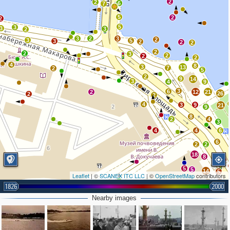
2
2
6
7
5
2
2
5
3
3
3
2
3
2
3
2
3
5
3
2
2
2
2
2
3
2
2
2
4
8
3
13
7
2
5
2
9
14
3
4
9
3
6
2
12
21
26
2
2
4
3
9
21
9
8
2
4
3
4
4
6
6
2
2
18
8
2
5
5
14
5
Leaflet
| ©
SCANEX ITC LLC
| ©
OpenStreetMap
contributors
2
18
16
7
12
1826
2
2000
3
6
45
2
21
Nearby images
2
3
3
13
4
4
18
4
2
3