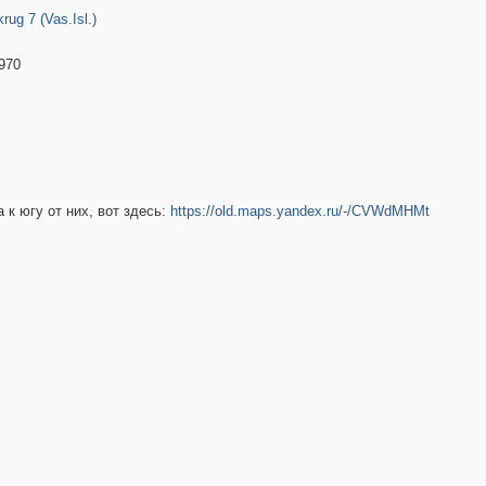
rug 7 (Vas.Isl.)
2
4
6
2
970
2
к югу от них, вот здесь:
https://old.maps.yandex.ru/-/CVWdMHMt