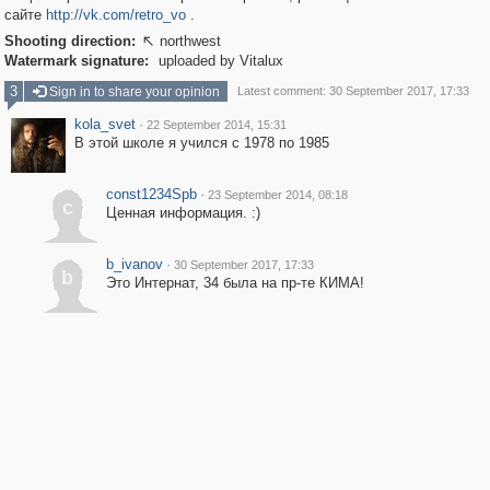
сайте
http://vk.com/retro_vo
.
Shooting direction:
northwest

Watermark signature:
uploaded by Vitalux
3
Sign in to share your opinion
Latest comment: 30 September 2017, 17:33
kola_svet
·
22 September 2014, 15:31
В этой школе я учился с 1978 по 1985
const1234Spb
·
23 September 2014, 08:18
c
Ценная информация. :)
b_ivanov
·
30 September 2017, 17:33
b
Это Интернат, 34 была на пр-те КИМА!