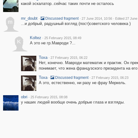
какой эскалатор..сейчас таких почти не осталось
mr_doubt
·
·
·
Discussed fragment
27 June 2014, 10:56
Edited 27 June
m
...и добрый, радушный взгляд (пост)советского человека )
Koltez
·
25 February 2015, 08:49
K
А это не гр.Мавроди ?...
Toxa
·
27 February 2015, 06:22
Нет, конечно. Мавроди математик и практик. Он пре
понимает, что жена французского президента на его
Toxa
·
·
Discussed fragment
27 February 2015, 06:23
А это, естественно, ни разу не фрау Меркель.
obri
·
25 February 2015, 08:08
у наших людей вообще очень добрые глаза и взгляды.