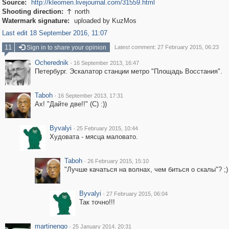
Source:
http://kleomen.livejournal.com/31559.html
Shooting direction:
north

Watermark signature:
uploaded by KuzMos
Last edit 18 September 2016, 11:07
11
Sign in to share your opinion
Latest comment: 27 February 2015, 06:23
Ocherednik
·
16 September 2013, 16:47
Петербург. Эскалатор станции метро "Площадь Восстания".
Taboh
·
16 September 2013, 17:31
Ах! "Дайте две!!" (С) :))
Byvalyi
·
25 February 2015, 10:44
Худовата - мясца маловато.
Taboh
·
26 February 2015, 15:10
"Лучше качаться на волнах, чем биться о скалы"? ;)
Byvalyi
·
27 February 2015, 06:04
Так точно!!!
martinengo
·
25 January 2014, 20:31