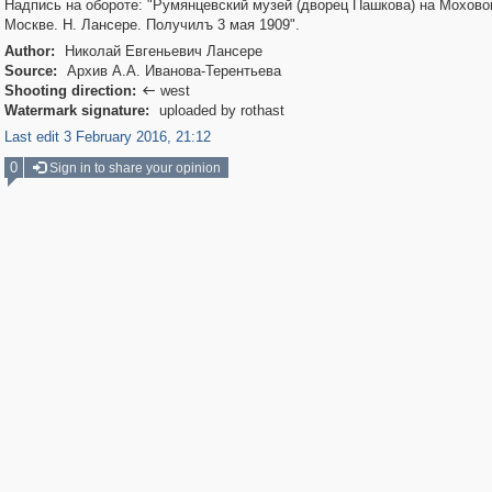
Надпись на обороте: "Румянцевский музей (дворец Пашкова) на Мохово
Москве. Н. Лансере. Получилъ 3 мая 1909".
Author:
Николай Евгеньевич Лансере
Source:
Архив А.А. Иванова-Терентьева
Shooting direction:
west

Watermark signature:
uploaded by rothast
Last edit 3 February 2016, 21:12
0
Sign in to share your opinion