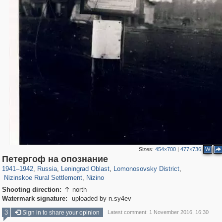
Sizes:
454×700
|
477×736
W
1,406,257
38,918
592
29,243
1,203
24
Петергоф на опознание
43
4
34
2
1941
–
1942
,
Russia
,
Leningrad Oblast
,
Lomonosovsky District
,
Nizinskoe Rural Settlement
,
Nizino
Shooting direction:
north

Watermark signature:
uploaded by n.sy4ev
3
Sign in to share your opinion
Latest comment: 1 November 2016, 16:30