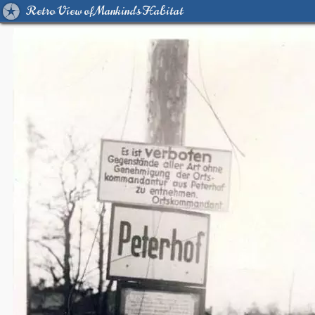
Retro View of Mankind's Habitat