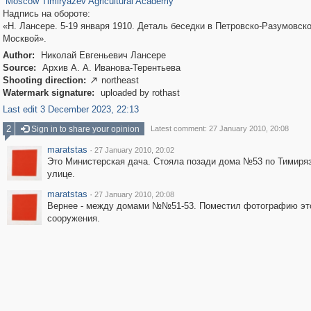
Moscow Timiryazev Agricultural Academy
Надпись на обороте:
«Н. Лансере. 5-19 января 1910. Деталь беседки в Петровско-Разумовск
Москвой».
Author:
Николай Евгеньевич Лансере
Source:
Архив А. А. Иванова-Терентьева
Shooting direction:
northeast

Watermark signature:
uploaded by rothast
Last edit 3 December 2023, 22:13
2
Sign in to share your opinion
Latest comment: 27 January 2010, 20:08
maratstas
·
27 January 2010, 20:02
Это Министерская дача. Стояла позади дома №53 по Тимиря
улице.
maratstas
·
27 January 2010, 20:08
Вернее - между домами №№51-53. Поместил фотографию эт
сооружения.